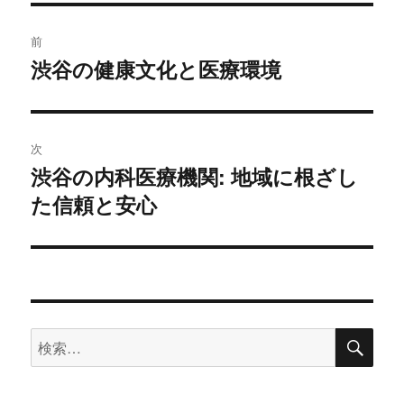
投
前
稿
渋谷の健康文化と医療環境
前
の
ナ
投
ビ
稿:
次
ゲ
渋谷の内科医療機関: 地域に根ざし
次
た信頼と安心
の
ー
投
シ
稿:
ョ
ン
検
検
索
索: