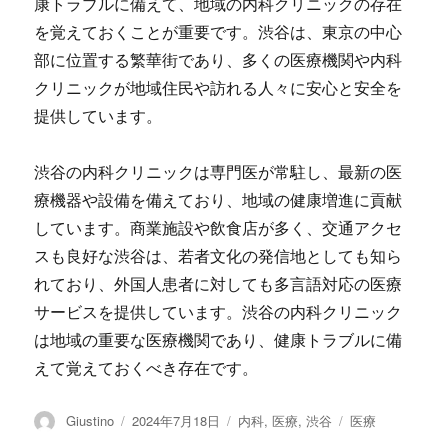
康トラブルに備えて、地域の内科クリニックの存在
を覚えておくことが重要です。渋谷は、東京の中心
部に位置する繁華街であり、多くの医療機関や内科
クリニックが地域住民や訪れる人々に安心と安全を
提供しています。
渋谷の内科クリニックは専門医が常駐し、最新の医
療機器や設備を備えており、地域の健康増進に貢献
しています。商業施設や飲食店が多く、交通アクセ
スも良好な渋谷は、若者文化の発信地としても知ら
れており、外国人患者に対しても多言語対応の医療
サービスを提供しています。渋谷の内科クリニック
は地域の重要な医療機関であり、健康トラブルに備
えて覚えておくべき存在です。
投
Giustino
投
2024年7月18日
カ
内科
,
医療
,
渋谷
タ
医療
稿
稿
テ
グ