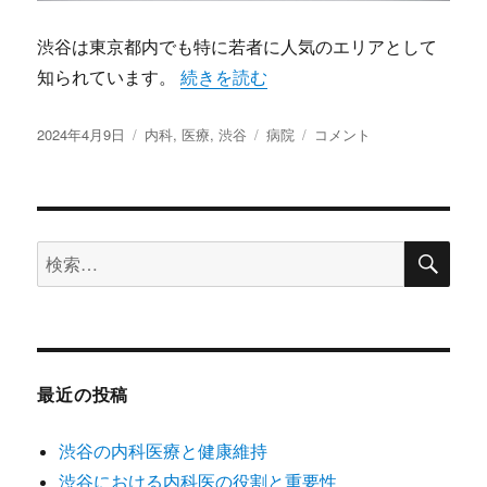
要
な
渋谷は東京都内でも特に若者に人気のエリアとして
拠
点
知られています。
“渋谷の医療と健康対策の充実” の
続きを読む
に
投
2024年4月9日
カ
内科
,
医療
,
渋谷
タ
病院
渋
コメント
稿
テ
グ
谷
日:
ゴ
の
リ
医
ー
療
検
と
検
索
健
索:
康
対
策
の
充
最近の投稿
実
に
渋谷の内科医療と健康維持
渋谷における内科医の役割と重要性