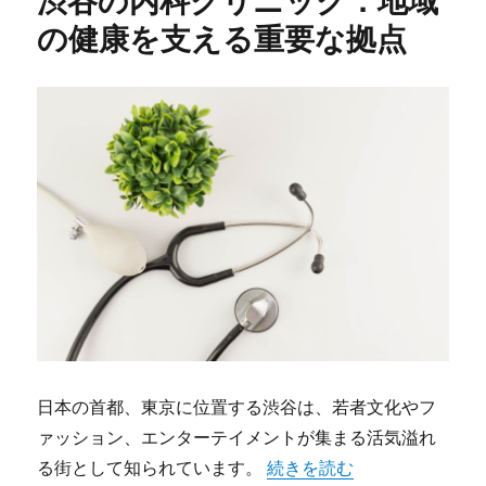
機
の健康を支える重要な拠点
関
の
役
割
と
魅
力
に
日本の首都、東京に位置する渋谷は、若者文化やフ
ァッション、エンターテイメントが集まる活気溢れ
る街として知られています。
“渋谷の内科クリニック：地
続きを読む