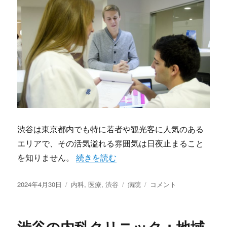
域
を
支
え
る
重
要
拠
点
に
渋谷は東京都内でも特に若者や観光客に人気のある
エリアで、その活気溢れる雰囲気は日夜止まること
を知りません。
“渋谷の医療機関の役割と魅力” の
続きを読む
投
2024年4月30日
カ
内科
,
医療
,
渋谷
タ
病院
渋
コメント
稿
テ
グ
谷
日:
ゴ
の
リ
医
渋谷の内科クリニック：地域
ー
療