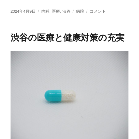
投
2024年4月9日
カ
内科
,
医療
,
渋谷
タ
病院
渋
コメント
稿
テ
グ
谷
日:
ゴ
の
リ
内
渋谷の医療と健康対策の充実
ー
科
ク
リ
ニ
ッ
ク：
地
域
の
健
康
を
支
え
る
重