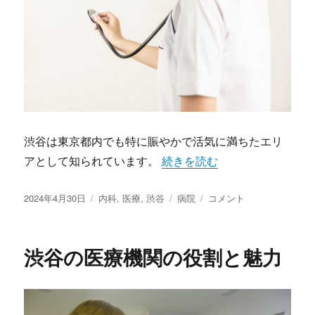
渋谷は東京都内でも特に賑やかで活気に満ちたエリ
アとして知られています。
“渋谷の医療機関：地域を支え
続きを読む
投
2024年4月30日
カ
内科
,
医療
,
渋谷
タ
病院
渋
コメント
稿
テ
グ
谷
日:
ゴ
の
リ
医
渋谷の医療機関の役割と魅力
ー
療
機
関：
地