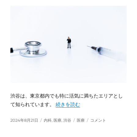
の
魅
力
と
貢
献
に
渋谷は、東京都内でも特に活気に満ちたエリアとし
て知られています。
“渋谷の医療サービスの魅力と進化” 
続きを読む
投
2024年8月21日
カ
内科
,
医療
,
渋谷
タ
医療
渋
コメント
稿
テ
グ
谷
日:
ゴ
の