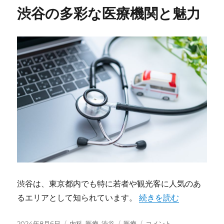
リ
健
渋谷の多彩な医療機関と魅力
ー
康
サ
ポ
ー
ト
と
医
療
リ
ソ
ー
ス
に
渋谷は、東京都内でも特に若者や観光客に人気のあ
るエリアとして知られています。
“渋谷の多彩な医療機関
続きを読む
投
2024年8月6日
カ
内科
,
医療
,
渋谷
タ
医療
渋
コメント