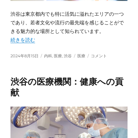
渋谷は東京都内でも特に活気に溢れたエリアの一つ
であり、若者文化や流行の最先端を感じることがで
きる魅力的な場所として知られています。
“渋谷の内科医療と地域貢献” の
続きを読む
投
2024年8月15日
カ
内科
,
医療
,
渋谷
タ
医療
渋
コメント
稿
テ
グ
谷
日:
ゴ
の
リ
内
渋谷の医療機関：健康への貢
ー
科
医
献
療
と
地
域
貢
献
に