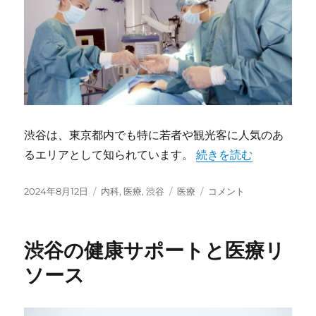
渋谷は、東京都内でも特に若者や観光客に人気のあ
るエリアとして知られています。
“渋谷の医療機関：健康
続きを読む
投
2024年8月12日
カ
内科
,
医療
,
渋谷
タ
医療
渋
コメント
稿
テ
グ
谷
日:
ゴ
の
リ
医
渋谷の健康サポートと医療リ
ー
療
機
ソース
関：
健
康