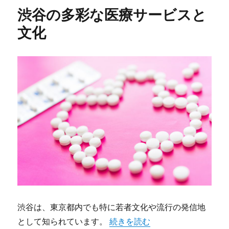
リ
医
渋谷の多彩な医療サービスと
ー
療
サ
文化
ー
ビ
ス
の
魅
力
と
進
化
に
渋谷は、東京都内でも特に若者文化や流行の発信地
として知られています。
“渋谷の多彩な医療サービスと文
続きを読む