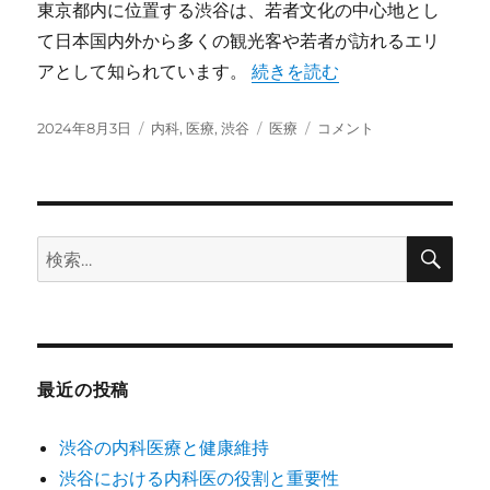
東京都内に位置する渋谷は、若者文化の中心地とし
て日本国内外から多くの観光客や若者が訪れるエリ
アとして知られています。
“渋谷の医療機関と健康サービ
続きを読む
投
2024年8月3日
カ
内科
,
医療
,
渋谷
タ
医療
渋
コメント
稿
テ
グ
谷
日:
ゴ
の
リ
医
ー
療
機
検
検
索
関
索:
と
健
康
サ
ー
最近の投稿
ビ
ス
渋谷の内科医療と健康維持
に
渋谷における内科医の役割と重要性