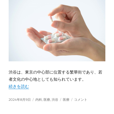
へ
の
貢
献
に
渋谷は、東京の中心部に位置する繁華街であり、若
者文化の中心地としても知られています。
“渋谷の健康サポートと医療リソース” の
続きを読む
投
2024年8月9日
カ
内科
,
医療
,
渋谷
タ
医療
渋
コメント
稿
テ
グ
谷
日:
ゴ
の