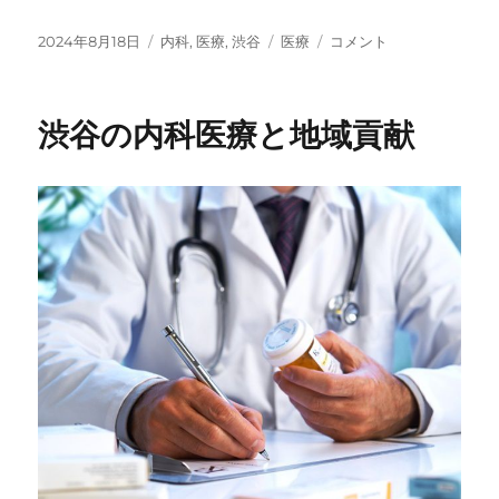
投
2024年8月18日
カ
内科
,
医療
,
渋谷
タ
医療
渋
コメント
稿
テ
グ
谷
日:
ゴ
の
リ
多
渋谷の内科医療と地域貢献
ー
彩
な
医
療
サ
ー
ビ
ス
と
文
化
に