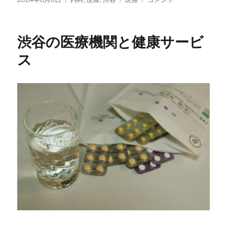
稿
テ
グ
谷
日:
ゴ
の
リ
多
渋谷の医療機関と健康サービ
ー
彩
な
ス
医
療
機
関
と
魅
力
に