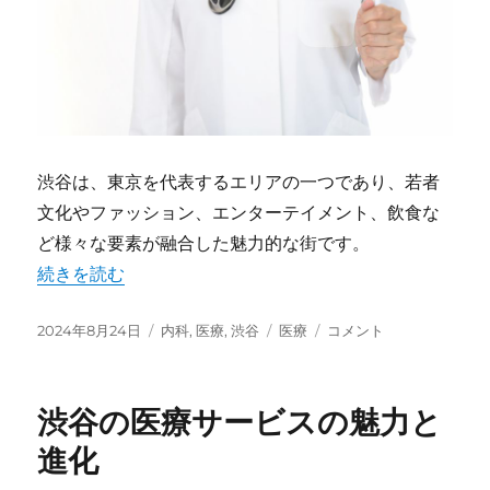
渋谷は、東京を代表するエリアの一つであり、若者
文化やファッション、エンターテイメント、飲食な
ど様々な要素が融合した魅力的な街です。
“渋谷の医療機関の魅力と貢献” の
続きを読む
投
2024年8月24日
カ
内科
,
医療
,
渋谷
タ
医療
渋
コメント
稿
テ
グ
谷
日:
ゴ
の
リ
医
渋谷の医療サービスの魅力と
ー
療
機
進化
関