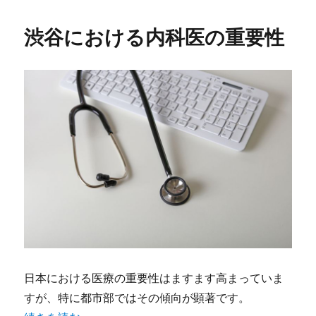
日:
ゴ
の
リ
内
渋谷における内科医の重要性
ー
科
医
療
と
健
康
サ
ポ
ー
ト
に
日本における医療の重要性はますます高まっていま
すが、特に都市部ではその傾向が顕著です。