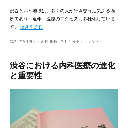
渋谷という地域は、多くの人が行き交う活気ある場
所であり、近年、医療のアクセスも多様化していま
す。
“渋谷における内科医療の重要性” の
続きを読む
投
2024年9月15日
カ
内科
,
医療
,
渋谷
タ
医療
渋
コメント
稿
テ
グ
谷
日:
ゴ
に
リ
お
渋谷における内科医療の進化
ー
け
る
と重要性
内
科
医
療
の
重
要
性
に