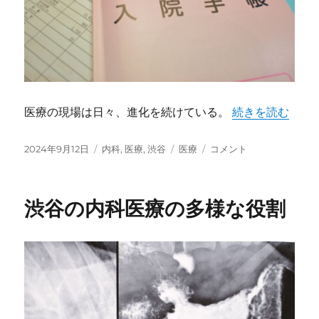
医療の現場は日々、進化を続けている。
“渋谷における内
続きを読む
投
2024年9月12日
カ
内科
,
医療
,
渋谷
タ
医療
渋
コメント
稿
テ
グ
谷
日:
ゴ
に
リ
お
渋谷の内科医療の多様な役割
ー
け
る
内
科
医
療
の
進