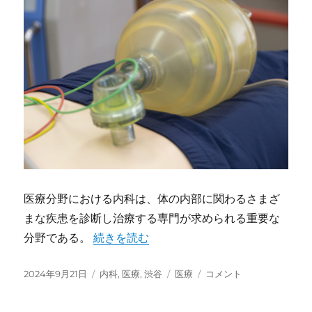
康
維
持
に
医療分野における内科は、体の内部に関わるさまざ
まな疾患を診断し治療する専門が求められる重要な
分野である。
“渋谷における内科医の役割と重要性” の
続きを読む
投
2024年9月21日
カ
内科
,
医療
,
渋谷
タ
医療
渋
コメント
稿
テ
グ
谷
日:
ゴ
に