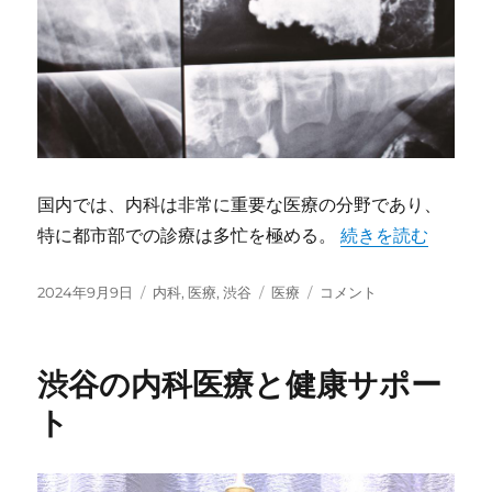
化
と
重
要
性
に
国内では、内科は非常に重要な医療の分野であり、
特に都市部での診療は多忙を極める。
“渋谷の内科医療の
続きを読む
投
2024年9月9日
カ
内科
,
医療
,
渋谷
タ
医療
渋
コメント
稿
テ
グ
谷
日:
ゴ
の
リ
内
渋谷の内科医療と健康サポー
ー
科
医
ト
療
の
多