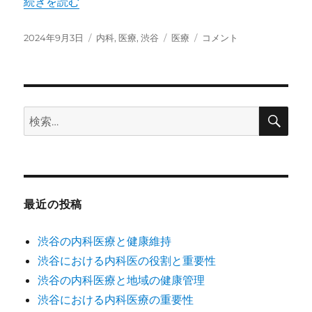
“渋谷における内科医の重要性” の
続きを読む
投
2024年9月3日
カ
内科
,
医療
,
渋谷
タ
医療
渋
コメント
稿
テ
グ
谷
日:
ゴ
に
リ
お
ー
け
る
検
検
索
内
索:
科
医
の
重
要
最近の投稿
性
に
渋谷の内科医療と健康維持
渋谷における内科医の役割と重要性
渋谷の内科医療と地域の健康管理
渋谷における内科医療の重要性