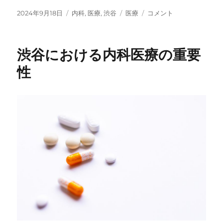
投
2024年9月18日
カ
内科
,
医療
,
渋谷
タ
医療
渋
コメント
稿
テ
グ
谷
日:
ゴ
の
リ
内
渋谷における内科医療の重要
ー
科
医
性
療
と
地
域
の
健
康
管
理
に