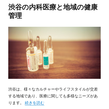
リ
お
渋谷の内科医療と地域の健康
ー
け
る
管理
内
科
医
の
役
割
と
重
要
性
に
渋谷は、様々なカルチャーやライフスタイルが交差
する地域であり、医療に関しても多様なニーズがあ
ります。
“渋谷の内科医療と地域の健康管理” の
続きを読む