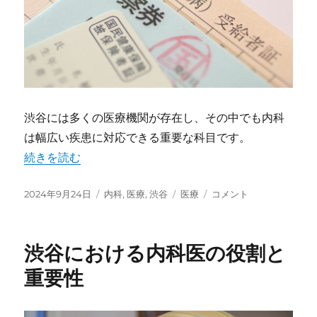
渋谷には多くの医療機関が存在し、その中でも内科
は幅広い疾患に対応できる重要な科目です。
“渋谷の内科医療と健康維持” の
続きを読む
投
2024年9月24日
カ
内科
,
医療
,
渋谷
タ
医療
渋
コメント
稿
テ
グ
谷
日:
ゴ
の
リ
内
渋谷における内科医の役割と
ー
科
医
重要性
療
と
健