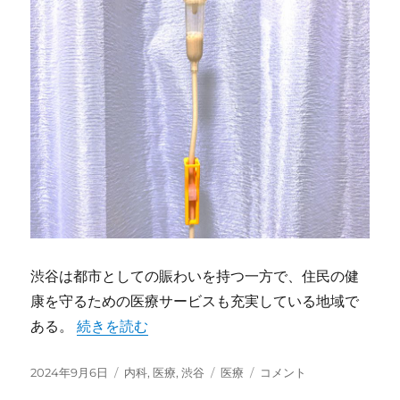
様
な
役
割
に
渋谷は都市としての賑わいを持つ一方で、住民の健
康を守るための医療サービスも充実している地域で
ある。
“渋谷の内科医療と健康サポート” の
続きを読む
投
2024年9月6日
カ
内科
,
医療
,
渋谷
タ
医療
渋
コメント
稿
テ
グ
谷