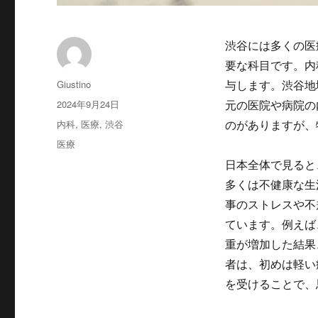
渋谷には多くの医
要な科目です。
内
投
Giustino
与します。渋谷地
稿
投
2024年9月24日
元の医院や病院の
者
稿
カ
内科
,
医療
,
渋谷
のがありますが、
日:
テ
タ
医療
ゴ
グ
日本全体で見ると
リ
ー
多くは不健康な生
事のストレスや不
ています。例えば
重が増加した結果
者は、初めは軽い
を受けることで、